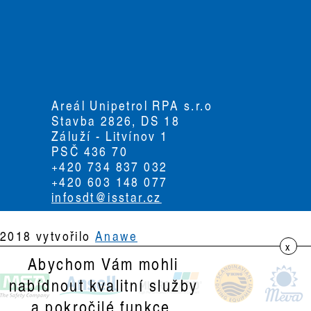
Areál Unipetrol RPA s.r.o
Stavba 2826, DS 18
Záluží - Litvínov 1
PSČ 436 70
+420 734 837 032
+420 603 148 077
infosdt@isstar.cz
2018 vytvořilo
Anawe
x
Abychom Vám mohli
nabídnout kvalitní služby
a pokročilé funkce,