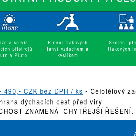
ize a servis
Plnění tlakových
Školení pl
cích přistrojů
lahví vzduchem a
tlakových l
urn a Pluto
kyslíkem
- 490,- CZK bez DPH / ks
-
Celotělový za
chrana dýchacích cest před viry
CHOST ZNAMENÁ CHYTŘEJŠÍ ŘEŠENÍ. C