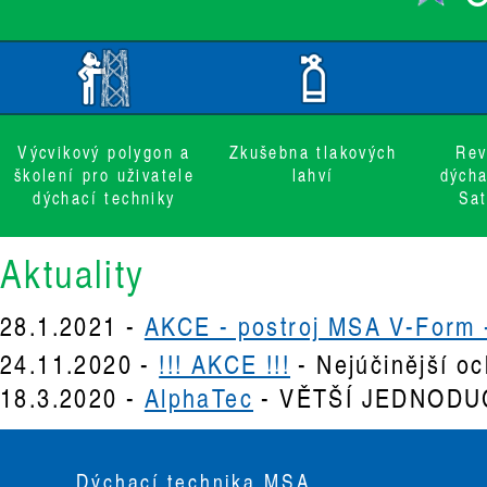
Výcvikový polygon a
Zkušebna tlakových
Rev
školení pro uživatele
lahví
dýcha
dýchací techniky
Sat
Aktuality
28.1.2021 -
AKCE - postroj MSA V-Form 
bezkonkurenční cenu
24.11.2020 -
!!! AKCE !!!
-
Nejúčinější o
18.3.2020 -
AlphaTec
-
VĚTŠÍ JEDNODU
BEZPEČNOST.
Dýchací technika MSA