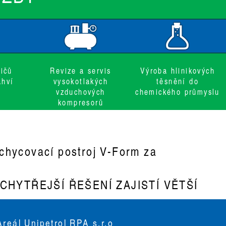
ničů
Revize a servis
Výroba hlinikových
ahví
vysokotlakých
těsnění do
vzduchových
chemického průmyslu
kompresorů
chycovací postroj V-Form za
HYTŘEJŠÍ ŘEŠENÍ ZAJISTÍ VĚTŠÍ
Areál Unipetrol RPA s.r.o