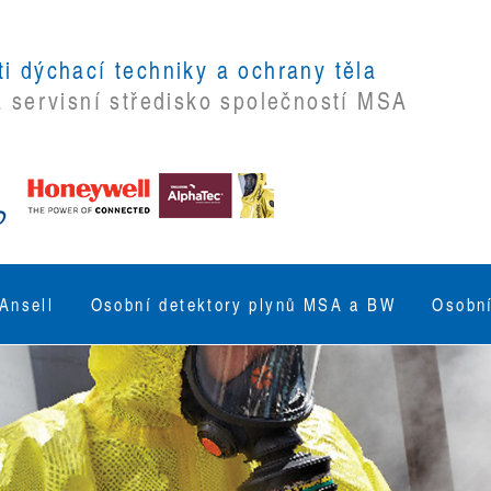
i dýchací techniky a ochrany těla
a servisní středisko společností MSA
Ansell
Osobní detektory plynů MSA a BW
Osobní